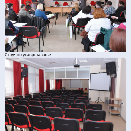
више од 20 полазника: 4000,00 динара по
учеснику. Семинар реализују професорке
математике и савремених технологија Јелена
Кенић и Аница Тричковић.
Стручно усавршавање