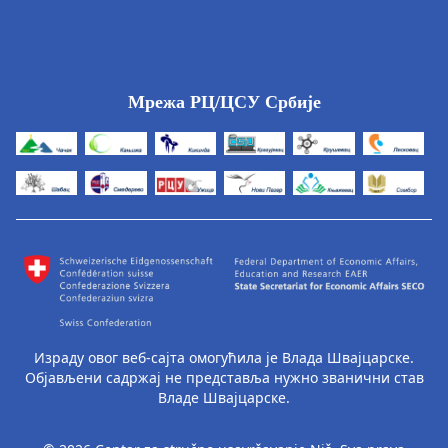
Мрежа РЦ/ЦСУ Србије
Израду овог веб-сајта омогућила је Влада Швајцарске.
Објављени садржај не представља нужно званични став
Владе Швајцарске.