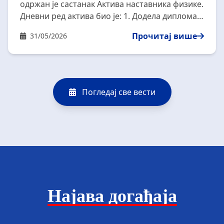
одржан је састанак Актива наставника физике.
Дневни ред актива био је: 1. Додела диплома и
признања са такмичења из физике за школску
Прочитај више
31/05/2026
2025/2026 годину. 2. Разно Активу је
присуствовало 12 наставника физике.
Погледај све вести
Најава догађаја