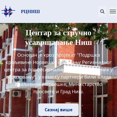
РЦНИШ
Центар за стручно
усавршавање Ниш
Основан је кроз пројекат "Подршка
краљевине Норвешке оснивању Регионалног
центра за професионални развој запослених у
образовању", у коме су партнери били Влада
Краљевине Норвешке, Министарство
просвете и Град Ниш.
Сазнај више