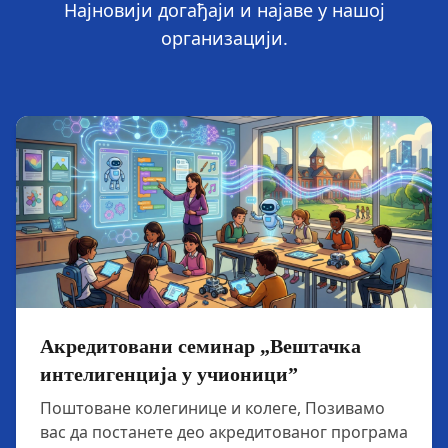
Најновији догађаји и најаве у нашој
организацији.
Акредитовани семинар „Вештачка
интелигенција у учионици”
Поштоване колегинице и колеге, Позивамо
вас да постанете део акредитованог програма