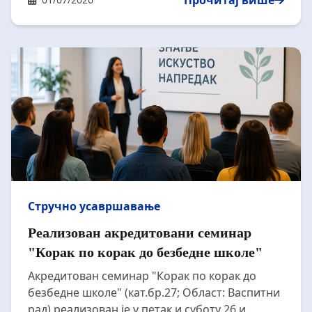
Прочитај више
кључних активности и иницијатива Уније
послодаваца Србије; Закључци и
индентификовање потреба послодаваца у
Нишу о кључним тачкама и дефинисање и
разрада додатних пиотања. Присутнима се
обратила Љиљана Павловић, руководилац
Сектора за чланство УПС као и представник
Уније послодаваца Србије – Послодавци Ниш.
Састанку је присуствовало 30 послодаваца из
Ниша.
Стручно усавршавање
Реализован акредитовани семинар
"Корак по корак до безбедне школе"
Акредитован семинар "Корак по корак до
безбедне школе" (кат.бр.27; Област: Васпитни
рад) реализован је у петак и суботу 26.и