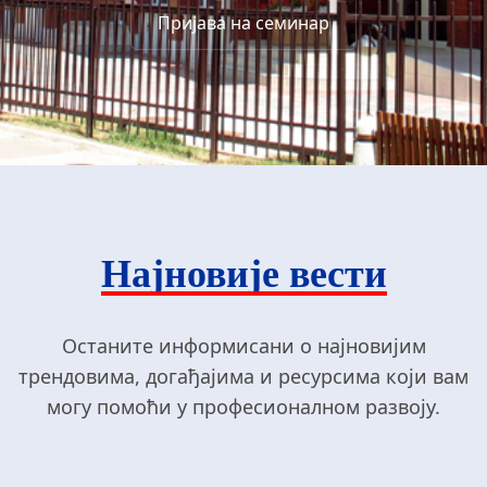
Пријава на семинар
Најновије вести
Останите информисани о најновијим
трендовима, догађајима и ресурсима који вам
могу помоћи у професионалном развоју.