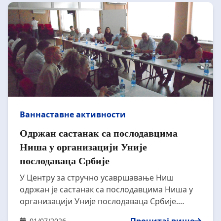
Ваннаставне активности
Одржан састанак са послодавцима
Ниша у организацији Уније
послодаваца Србије
У Центру за стручно усавршавање Ниш
одржан је састанак са послодавцима Ниша у
организацији Уније послодаваца Србије.
Дневни ред састанка био је: Презентација
01/07/2026