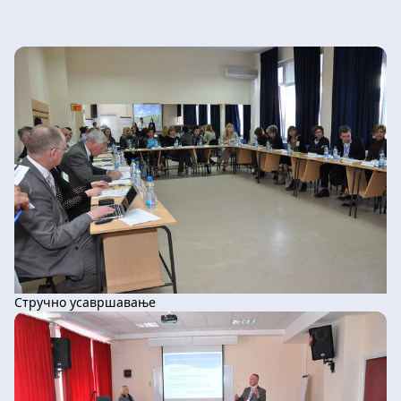
Упознавање са алатима за помоћ у
административним задацима и
документацији. Зашто изабрати баш овај
семинар? - Акредитација: Семинар носи 32
бода стручног усавршавања и званично
уверење након завршетка. - Потпуна
флексибилност: Радите онлајн, темпом који
вама одговара у оквиру предвиђене четири
недеље. - Безбедно и етички: Учимо како да
АИ користимо одговорно, штитећи
приватност података и интегритет наставног
процеса на сваком кораку. - Практична
применљивост: Све што научите на Моодле
платформи одмах је применљиво у вашој
Стручно усавршавање
учионици, без обзира на то који предмет
предајете. Пријава је на линку:
https://forms.gle/KGUcEVBjB9zZzNyR6 Цена по
учеснику: 5500,00 динара. За групе (школе) са