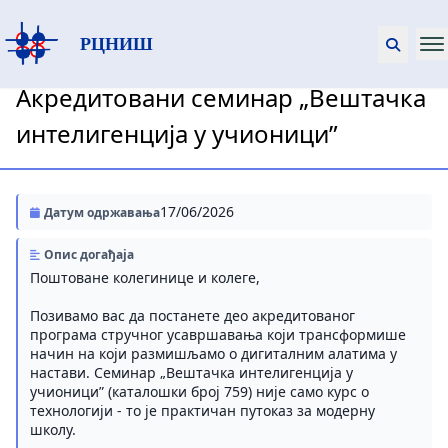
РЦНИШ
Акредитовани семинар „Вештачка
интелигенција у учионици”
17/06/2026
Датум одржавања
Опис догађаја
Поштоване колегинице и колеге,
Позивамо вас да постанете део акредитованог
програма стручног усавршавања који трансформише
начин на који размишљамо о дигиталним алатима у
настави. Семинар „Вештачка интелигенција у
учионици” (каталошки број 759) није само курс о
технологији - то је практичан путоказ за модерну
школу.