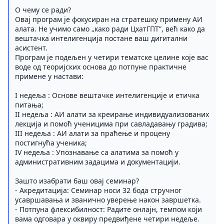
О чему се ради?
Овај програм је фокусиран на стратешку примену АИ
алата. Не учимо само „како ради ЦхатГПТ”, већ како да
вештачка интелигенција постане ваш дигитални
асистент.
Програм је подељен у четири тематске целине које вас
воде од теоријских основа до потпуне практичне
примене у настави:
I недеља : Основе вештачке интелигенције и етичка
питања;
II недеља : АИ алати за креирање индивидуализованих
лекција и помоћ ученицима при савладавању градива;
III недеља : АИ алати за праћење и процену
постигнућа ученика;
IV недеља : Упознавање са алатима за помоћ у
административним задацима и документацији.
Зашто изабрати баш овај семинар?
- Акредитација: Семинар носи 32 бода стручног
усавршавања и званично уверење након завршетка.
- Потпуна флексибилност: Радите онлајн, темпом који
вама одговара у оквиру предвиђене четири недеље.