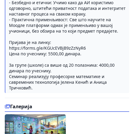
- Безбедно и етички: Учимо како да АИ користимо
одговорно, штитећи приватност података и интегритет
наставног процеса на сваком кораку.
- Практична применљивост: Све што научите на
Моодле платформи одмах је применљиво у вашој
учионици, без обзира на то који предмет предајете.
Пријава је на линку:
https://forms.gle/KGUcEVBjB9zZzNyR6
Цена по учеснику: 5500,00 динара.
За групе (школе) са више од 20 полазника: 4000,00
динара по учеснику.
Семинар реализују професорке математике и
савремених технологија Јелена Кенић и Аница
Тричковић.
Галерија