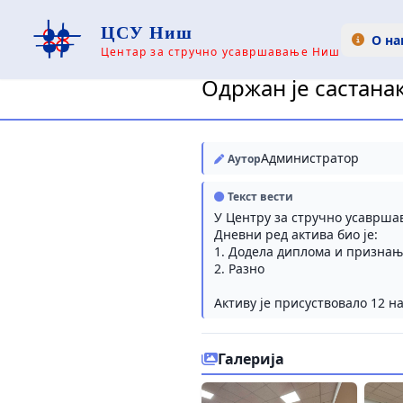
ЦСУ Ниш
О на
Центар за стручно усавршавање Ниш
Одржан је састана
Администратор
Аутор
Текст вести
У Центру за стручно усаврша
Дневни ред актива био је:
1. Додела диплома и признања
2. Разно
Активу је присуствовало 12 н
Галерија