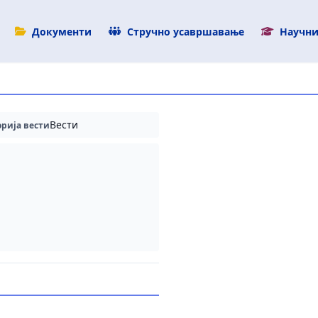
Документи
Стручно усавршавање
Научни
Вести
орија вести