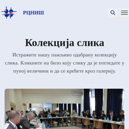
РЦНИШ
Колекција слика
Истражите нашу пажљиво одабрану колекцију
слика. Кликните на било коју слику да је погледате у
пуној величини и да се крећете кроз галерију.